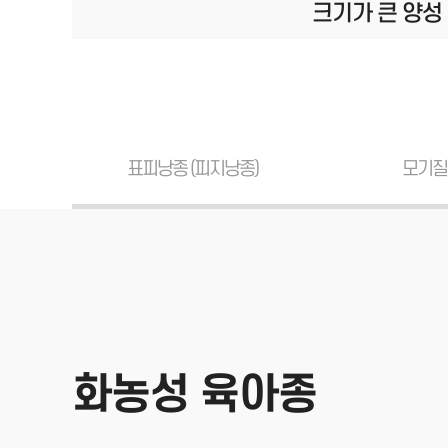
크기가 큰 양성
표피낭종 (피지낭종)
모기질
화농성 육아종