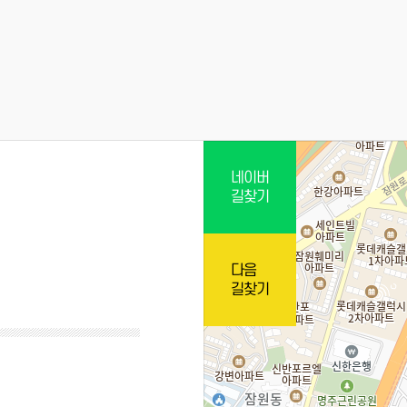
네이버
길찾기
다음
길찾기