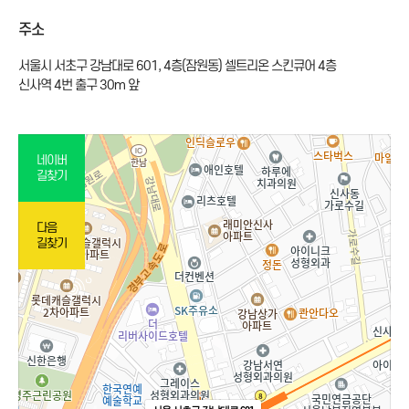
주소
서울시 서초구 강남대로 601, 4층(잠원동) 셀트리온 스킨큐어 4층
신사역 4번 출구 30m 앞
네이버
길찾기
다음
길찾기