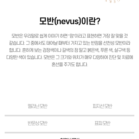
모반(nevus)이란?
모반은 우리말로 쉽게 이야기 하면 “점”이라고 표현하면 가장 잘 맞을 것
같습니다.
그 중에서도 태어날 때부터 가지고 있는 반점을 선천성 모반이라
합니다.
흔하게 보는 검정색이나 갈색의 점 말고 붉은색, 푸른 색, 살구색 등
다양한 색이 있습니다.
모반은 그 크기와 위치가 매우 다양하여 진단 및 치료에
혼선을 주기도 합니다.
멜라닌 모반
피지선 모반
반문상 모반
표피 모반