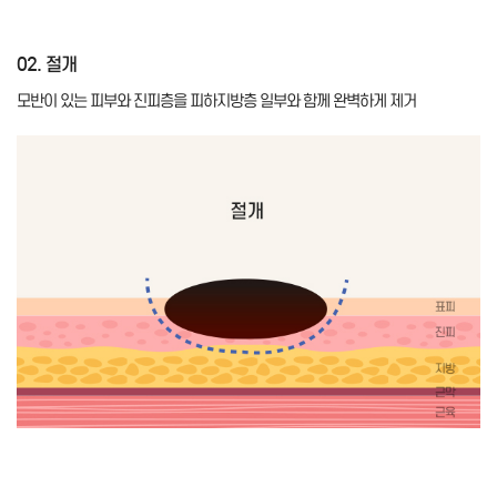
01. 모반
02. 절개
03. 박리
04. 거상
05. 근막층 봉합
06. 피하-진피층 봉함
07. 피부 봉합
피부 속 여러 층을 침범하고 있는 모반
모반이 있는 피부와 진피층을 피하지방층 일부와 함께 완벽하게 제거
모반이 침범한 층보다 더 깊은 층까지 박리
얕은 근막층을 포함해서 레이어 별로 들어 올림
깊이 있는 근막층 미세 봉합
중간에 있는 피하-진피층 미세 봉합
가장 얕게 있는 피부층을 각각 따로 미세하게 봉합